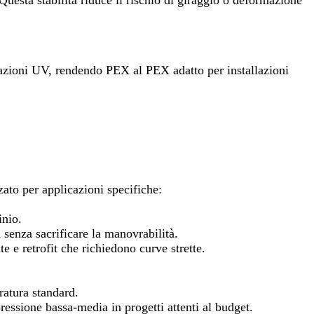
Questa stabilità riduce il rischio di giraggio o deformazione
diazioni UV, rendendo PEX al PEX adatto per installazioni
zato per applicazioni specifiche:
inio.
à senza sacrificare la manovrabilità.
e e retrofit che richiedono curve strette.
ratura standard.
ressione bassa-media in progetti attenti al budget.