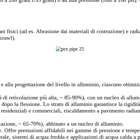
 a 200 gradi f/93 gradi) o ad alta pressione (fino a 160 psi). 
ni fisici (ad es. Abrasione dai materiali di costruzione) e ra
 crawl).
 e alla progettazione del livello in alluminio, ciascuno ottimiz
ità di reticolazione più alta, ~ 85-90%), con un nucleo di allum
 dopo la flessione. Lo strato di alluminio garantisce la rigidit
i residenziali e commerciali, riscaldamento a pavimento radiant
olazione, ~ 65-70%), abbinato a un nucleo di alluminio.
 Offre prestazioni affidabili nei gamme di pressione e tempe
ale, sistemi di acqua fredda e applicazioni di acqua calda a p