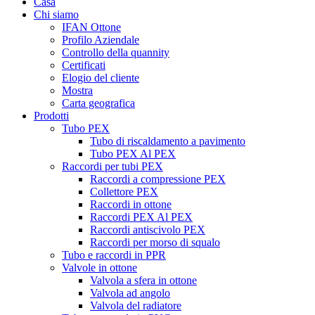
Casa
Chi siamo
IFAN Ottone
Profilo Aziendale
Controllo della quannity
Certificati
Elogio del cliente
Mostra
Carta geografica
Prodotti
Tubo PEX
Tubo di riscaldamento a pavimento
Tubo PEX Al PEX
Raccordi per tubi PEX
Raccordi a compressione PEX
Collettore PEX
Raccordi in ottone
Raccordi PEX Al PEX
Raccordi antiscivolo PEX
Raccordi per morso di squalo
Tubo e raccordi in PPR
Valvole in ottone
Valvola a sfera in ottone
Valvola ad angolo
Valvola del radiatore