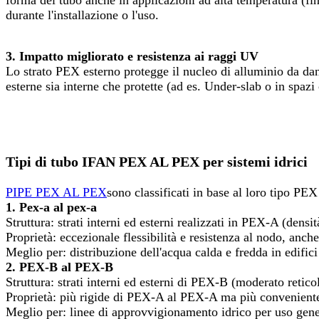
forma del tubo anche in applicazioni ad alta temperatura (fino
durante l'installazione o l'uso.
3. Impatto migliorato e resistenza ai raggi UV
Lo strato PEX esterno protegge il nucleo di alluminio da dan
esterne sia interne che protette (ad es. Under-slab o in spazi
Tipi di tubo IFAN PEX AL PEX per sistemi idrici
PIPE PEX AL PEX
sono classificati in base al loro tipo PEX
1. Pex-a al pex-a
Struttura: strati interni ed esterni realizzati in PEX-A (dens
Proprietà: eccezionale flessibilità e resistenza al nodo, anche
Meglio per: distribuzione dell'acqua calda e fredda in edific
2. PEX-B al PEX-B
Struttura: strati interni ed esterni di PEX-B (moderato retic
Proprietà: più rigide di PEX-A al PEX-A ma più conveniente.
Meglio per: linee di approvvigionamento idrico per uso gener