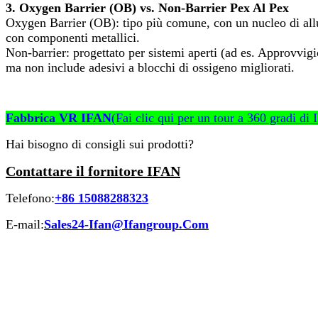
3. Oxygen Barrier (OB) vs. Non-Barrier Pex Al Pex
Oxygen Barrier (OB): tipo più comune, con un nucleo di allum
con componenti metallici.
Non-barrier: progettato per sistemi aperti (ad es. Approvvigi
ma non include adesivi a blocchi di ossigeno migliorati.
Fabbrica VR IFAN
(Fai clic qui per un tour a 360 gradi d
Hai bisogno di consigli sui prodotti?
Contattare il fornitore IFAN
Telefono:
+86 15088288323
E-mail:
Sales24-Ifan@Ifangroup.Com