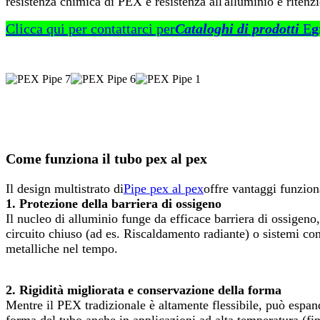
resistenza chimica di PEX e resistenza all'alluminio e ritenz
Clicca qui per contattarci per
Cataloghi di prodotti
E
g
Come funziona il tubo pex al pex
Il design multistrato di
Pipe pex al pex
offre vantaggi funziona
1. Protezione della barriera di ossigeno
Il nucleo di alluminio funge da efficace barriera di ossigeno
circuito chiuso (ad es. Riscaldamento radiante) o sistemi co
metalliche nel tempo.
2. Rigidità migliorata e conservazione della forma
Mentre il PEX tradizionale è altamente flessibile, può espan