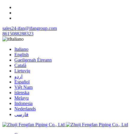
sales24-ifan@ifangroup.com
8615088288323
Italiano
Italiano
English
Gaeilgenah Éireann
Català
Lietuvių
اردو
Español
Việt Nam
íslenska
Melayu
Indonesia
Nederlands
فارسی