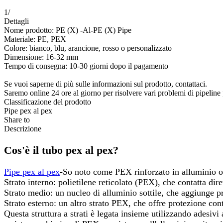
1
/
Dettagli
Nome prodotto: PE (X) -Al-PE (X) Pipe
Materiale: PE, PEX
Colore: bianco, blu, arancione, rosso o personalizzato
Dimensione: 16-32 mm
Tempo di consegna: 10-30 giorni dopo il pagamento
Se vuoi saperne di più sulle informazioni sul prodotto, contattaci.
Saremo online 24 ore al giorno per risolvere vari problemi di pipeline 
Classificazione del prodotto
Pipe pex al pex
Share to
Descrizione
Cos'è il tubo pex al pex?
Pipe pex al pex
-So noto come PEX rinforzato in alluminio o p
Strato interno: polietilene reticolato (PEX), che contatta dire
Strato medio: un nucleo di alluminio sottile, che aggiunge pro
Strato esterno: un altro strato PEX, che offre protezione con
Questa struttura a strati è legata insieme utilizzando adesivi 