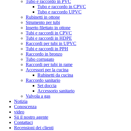
Tubo e raccordo in PVC
Tubo e raccordo in CPVC
Tubo e raccordo UPVC
Rubinetti in ottone
Strumento per tubi
Inserto filettato in ottone
Tubi e raccordi in CPVC
Tubi e raccordi in HDPE
Raccordi per tubi in UPVC
Tubi e raccordi in PPH
Raccordo in bronzo
Tubo corrugato
Raccordi per tubi in rame
Accessori per la cucina
Rubinetti da cucina
Raccordo sanitario
Set doccia
Accessorio sanitario
Valvola a gas
Notizia
Conoscenza
video
Sii il nostro agente
Contattaci
Recensioni dei clienti